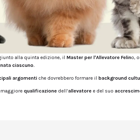
giunto alla quinta edizione, il
Master per l'Allevatore Felin
o, 
rnata ciascuno
.
cipali argomenti
che dovrebbero formare il
background cultur
a maggiore
qualificazione
dell’
allevatore
e del suo
accrescim