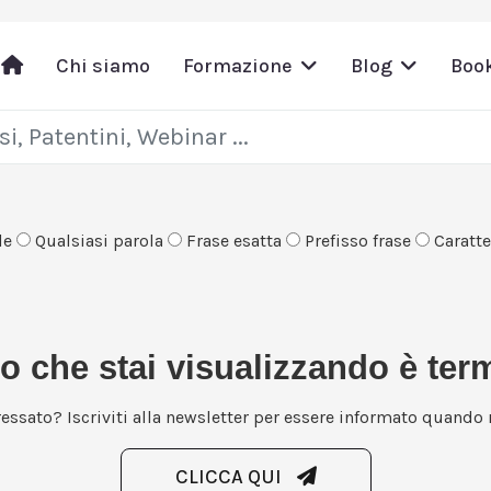
Chi siamo
Formazione
Blog
Boo
le
Qualsiasi parola
Frase esatta
Prefisso frase
Caratter
so che stai visualizzando è ter
ressato? Iscriviti alla newsletter per essere informato quando r
CLICCA QUI