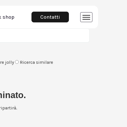
k shop
Contatti
e jolly
Ricerca similare
minato.
ipartirà.