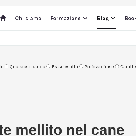
Chi siamo
Formazione
Blog
Boo
le
Qualsiasi parola
Frase esatta
Prefisso frase
Caratter
te mellito nel cane