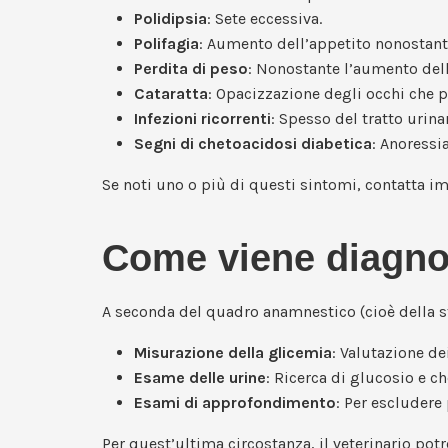
Polidipsia
: Sete eccessiva.
Polifagia
: Aumento dell’appetito nonostant
Perdita di peso
: Nonostante l’aumento del
Cataratta
: Opacizzazione degli occhi che p
Infezioni ricorrenti
: Spesso del tratto urinar
Segni di chetoacidosi diabetica
: Anoressi
Se noti uno o più di questi sintomi, contatta i
Come viene diagnost
A seconda del quadro anamnestico (cioè della sto
Misurazione della glicemia
: Valutazione de
Esame delle urine
: Ricerca di glucosio e ch
Esami di approfondimento
: Per escludere
Per quest’ultima circostanza, il veterinario po