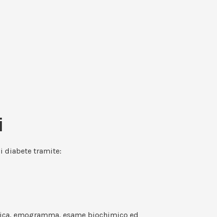
i
i diabete tramite:
iologica, emogramma, esame biochimico ed