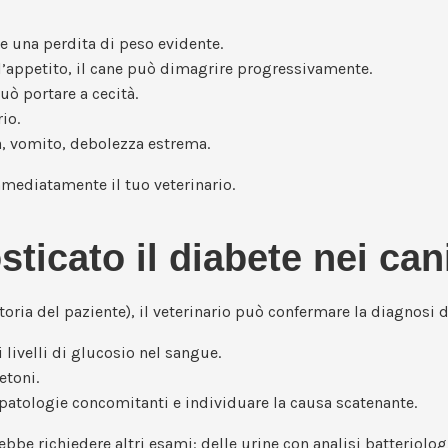
e una perdita di peso evidente.
l’appetito, il cane può dimagrire progressivamente.
uò portare a cecità.
io.
a, vomito, debolezza estrema.
mmediatamente il tuo veterinario.
icato il diabete nei can
ria del paziente), il veterinario può confermare la diagnosi d
i livelli di glucosio nel sangue.
etoni.
 patologie concomitanti e individuare la causa scatenante.
trebbe richiedere altri esami: delle urine con analisi batter