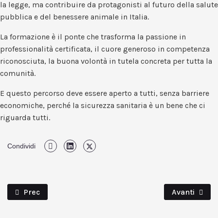
la legge, ma contribuire da protagonisti al futuro della salute
pubblica e del benessere animale in Italia.
La formazione è il ponte che trasforma la passione in
professionalità certificata, il cuore generoso in competenza
riconosciuta, la buona volontà in tutela concreta per tutta la
comunità.
E questo percorso deve essere aperto a tutti, senza barriere
economiche, perché la sicurezza sanitaria è un bene che ci
riguarda tutti.
Condividi
Articolo Precedente: Vuoi Un Animale Esotico? Cose Da
Articolo Suc
Prec
Avanti