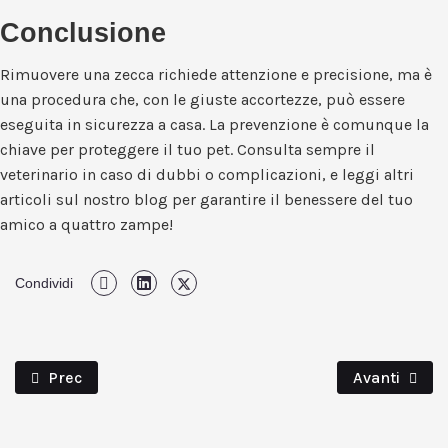
Conclusione
Rimuovere una zecca richiede attenzione e precisione, ma è
una procedura che, con le giuste accortezze, può essere
eseguita in sicurezza a casa. La prevenzione è comunque la
chiave per proteggere il tuo pet. Consulta sempre il
veterinario in caso di dubbi o complicazioni, e leggi altri
articoli sul nostro blog per garantire il benessere del tuo
amico a quattro zampe!
Condividi
Articolo Precedente: Disturbi Intestinali Nel Cane: Sint
Articolo Suc
Prec
Avanti