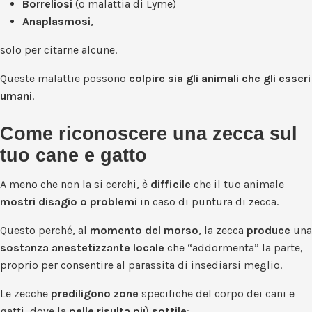
Borreliosi
(o malattia di Lyme)
Anaplasmosi
,
solo per citarne alcune.
Queste malattie possono
colpire sia gli animali che gli esseri
umani
.
Come riconoscere una zecca sul
tuo cane e gatto
A meno che non la si cerchi, è
difficile
che il tuo animale
mostri disagio o problemi
in caso di puntura di zecca.
Questo perché, al
momento del morso
, la zecca
produce
una
sostanza anestetizzante locale
che “addormenta” la parte,
proprio per consentire al parassita di insediarsi meglio.
Le zecche
prediligono zone
specifiche del corpo dei cani e
gatti, dove la
pelle risulta più sottile
: