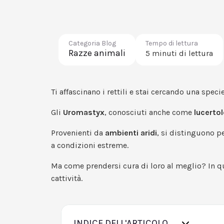
Categoria Blog
Tempo di lettura
Razze animali
5 minuti di lettura
Ti affascinano i rettili e stai cercando una speci
Gli
Uromastyx
, conosciuti anche come
lucerto
Provenienti da
ambienti aridi
, si distinguono pe
a condizioni estreme.
Ma come prendersi cura di loro al meglio? In q
cattività.
INDICE DELL'ARTICOLO