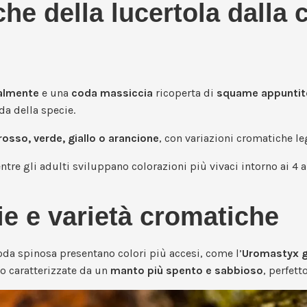
iche della lucertola dalla
salmente
e una
coda massiccia
ricoperta di
squame appuntit
da della specie.
rosso, verde, giallo o arancione
, con variazioni cromatiche leg
tre gli adulti sviluppano colorazioni più vivaci intorno ai 4 a
ie e varietà cromatiche
oda spinosa presentano colori più accesi, come l’
Uromastyx g
no caratterizzate da un
manto più spento e sabbioso
, perfet