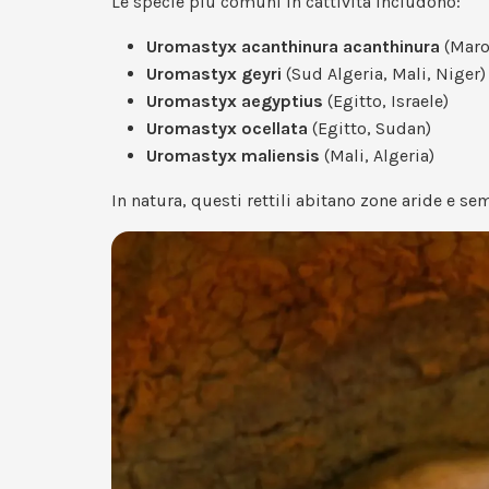
Le specie più comuni in cattività includono:
Uromastyx acanthinura acanthinura
(Maroc
Uromastyx geyri
(Sud Algeria, Mali, Niger)
Uromastyx aegyptius
(Egitto, Israele)
Uromastyx ocellata
(Egitto, Sudan)
Uromastyx maliensis
(Mali, Algeria)
In natura, questi rettili abitano zone aride e s