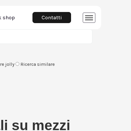
k shop
Contatti
e jolly
Ricerca similare
li su mezzi