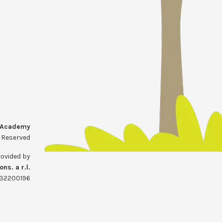
 Academy
s Reserved
ovided by
ons. a r.l.
032200196